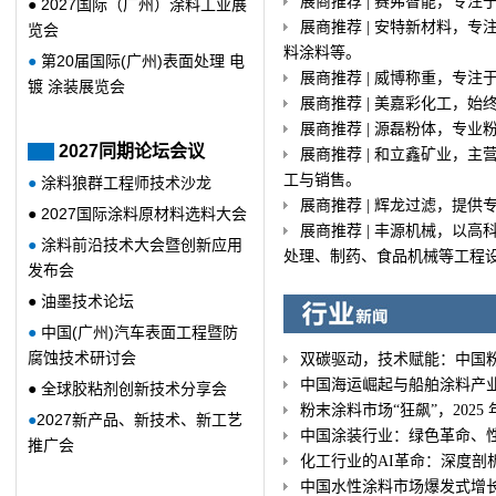
展商推荐 | 赛弗智能，专注
● 2027国际（广州）涂料工业展
展商推荐 | 安特新材料，
览会
料涂料等。
●
第20届国际(广州)
表面处理 电
展商推荐 | 威博称重，专
镀 涂装展览会
展商推荐 | 美嘉彩化工，
展商推荐 | 源磊粉体，专业
2027同期论坛会议
展商推荐 | 和立鑫矿业，
工与销售。
●
涂料狼群工程师技术沙龙
展商推荐 | 辉龙过滤，提
● 2027国际涂料原材料选料大会
展商推荐 | 丰源机械，以
●
涂料前沿
技术
大会暨创新应用
处理、制药、食品机械等工程
发布会
●
油墨技术论坛
●
中国(广州)汽车表面工程暨防
腐蚀技术研讨会
双碳驱动，技术赋能：中国
中国海运崛起与船舶涂料产
●
全球胶粘剂创新技术分享会
粉末涂料市场“狂飙”，202
●
2027新产品、新技术、新工艺
中国涂装行业：绿色革命、性
推广会
化工行业的AI革命：深度剖
中国水性涂料市场爆发式增