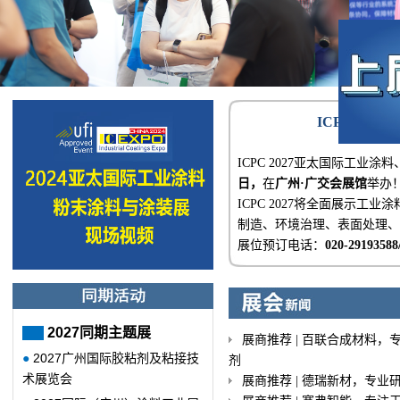
ICPC 20
ICPC 2027亚太国际工业涂
日，
在
广州·广交会展馆
举办
ICPC 2027将全面展示
制造、环境治理、表面处理、
展位预订电话：
020-29193588
2027同期主题展
展商推荐 | 百联合成材料
●
2027广州国际胶粘剂及粘接技
剂
术展览会
展商推荐 | 德瑞新材，专