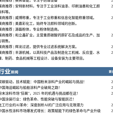
展商推荐 | 赛弗智能，专注于防爆设备
2
展商推荐 | 安特新材料，专注于工业涂料油漆、印刷油墨和化工颜
2
涂料等。
展商推荐 | 威博称重，专注于工业称重和信息化智能称重领域。
2
展商推荐 | 美嘉彩化工，始终专注颜料领域的创新。
展商推荐 | 源磊粉体，专业粉体制造商。
展商推荐 | 和立鑫矿业，主营重质碳酸钙原矿石及成品的生产、加
2
与销售。
展商推荐 | 辉龙过滤，提供专业过滤系统解决方案。
2
展商推荐 | 丰源机械，以高科技产品及制造化工机械、反应釜、水
2
理、制药、食品机械等工程设计、设备安装为主要项目。
双碳驱动，技术赋能：中国粉末涂料产业的崛起与挑战！
2
中国海运崛起与船舶涂料产业破局之路！
2
粉末涂料市场“狂飙”，2025 年的机遇与挑战都在这！
2
中国涂装行业：绿色革命、性能突破与智能跃迁‌！
化工行业的AI革命：深度剖析AI的广泛应用与无限潜力
2
中国水性涂料市场爆发式增长：政策赋能下的绿色革命与产业升级
2