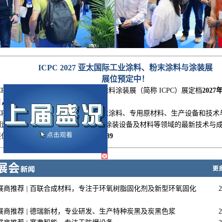
ICPC 2027 亚太国际工业涂料、粉末涂料与涂装展
展位预定中！
CPC 2027亚太国际工业涂料、粉末涂料涂装展（简称 ICPC）展
定档
2027
日，
在
广州·广交会展馆
举办！
ICPC 2027将全面展示工业涂料、粉末涂料、专用原材料、生产设备和技术
制造、环境治理、表面处理、电镀、涂装设备及材料等领域的最新技术与
展位预订电话：
020-29193588/29193589
展商推荐 | 百联合成材料，专注于环氧树脂固化剂及新型环氧固化
2
展商推荐 | 德瑞新材，专业研发、生产特种炭黑及炭黑色浆
2