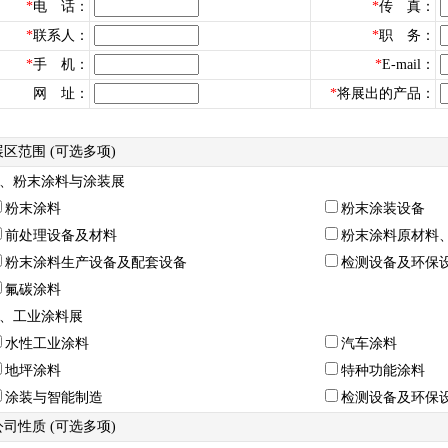
*
电 话：
*
传 真：
*
联系人：
*
职 务：
*
手 机：
*
E-mail：
网 址：
*
将展出的产品：
.展区范围 (可选多项)
、粉末涂料与涂装展
粉末涂料
粉末涂装设备
前处理设备及材料
粉末涂料原材料
粉末涂料生产设备及配套设备
检测设备及环保
氟碳涂料
、工业涂料展
水性工业涂料
汽车涂料
地坪涂料
特种功能涂料
涂装与智能制造
检测设备及环保
.公司性质 (可选多项)