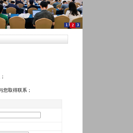
1
3
2
息；
与您取得联系；