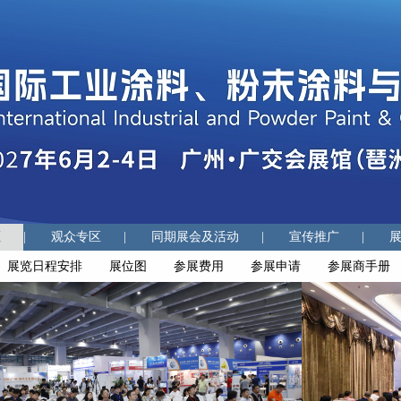
区
|
观众专区
|
同期展会及活动
|
宣传推广
|
展览日程安排
展位图
参展费用
参展申请
参展商手册