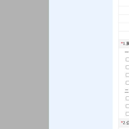
*
1
一
二
*
2