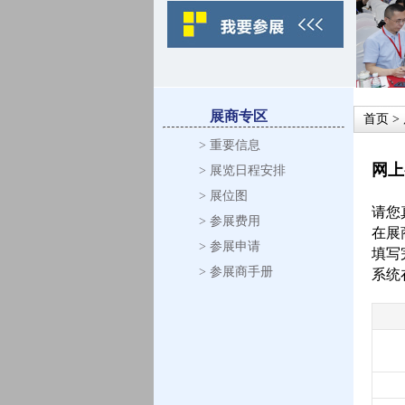
展商专区
首页
>
> 重要信息
网上
> 展览日程安排
> 展位图
请您
> 参展费用
在展
> 参展申请
填写
> 参展商手册
系统