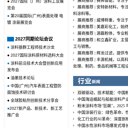
展商推荐 | 赛弗智能，专注
● 2027国际（广州）涂料工业展
展商推荐 | 安特新材料，
览会
料涂料等。
●
第20届国际(广州)
表面处理 电
展商推荐 | 威博称重，专
镀 涂装展览会
展商推荐 | 美嘉彩化工，
展商推荐 | 源磊粉体，专业
2027同期论坛会议
展商推荐 | 和立鑫矿业，
工与销售。
●
涂料狼群工程师技术沙龙
展商推荐 | 辉龙过滤，提
● 2027国际涂料原材料选料大会
展商推荐 | 丰源机械，以
●
涂料前沿
技术
大会暨创新应用
处理、制药、食品机械等工程
发布会
●
油墨技术论坛
●
中国(广州)汽车表面工程暨防
腐蚀技术研讨会
双碳驱动，技术赋能：中国
中国海运崛起与船舶涂料产
●
全球胶粘剂创新技术分享会
粉末涂料市场“狂飙”，202
●
2027新产品、新技术、新工艺
中国涂装行业：绿色革命、性
推广会
化工行业的AI革命：深度剖
中国水性涂料市场爆发式增