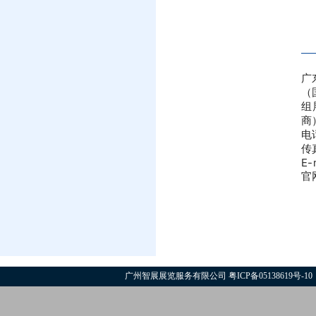
广
（
组
商
电话
传真
E-
官
广州智展展览服务有限公司
粤ICP备05138619号-10